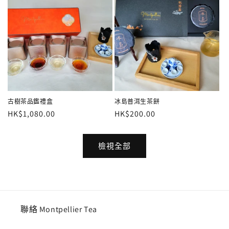
古樹茶品鑑禮盒
冰島普洱生茶餅
定
HK$1,080.00
定
HK$200.00
價
價
檢視全部
聯絡 Montpellier Tea