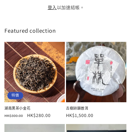
登入
以加速結帳。
Featured collection
特價
湖南黑茶小金花
古樹詩韻普洱
定
售
HK$280.00
定
HK$1,500.00
HK$300.00
價
價
價